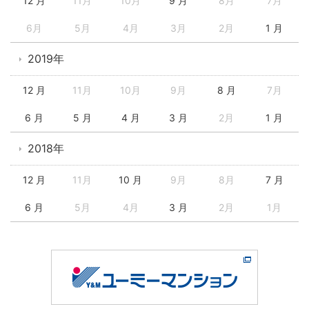
12 月
11月
10月
9 月
8月
7月
6月
5月
4月
3月
2月
1 月
2019年
12 月
11月
10月
9月
8 月
7月
6 月
5 月
4 月
3 月
2月
1 月
2018年
12 月
11月
10 月
9月
8月
7 月
6 月
5月
4月
3 月
2月
1月