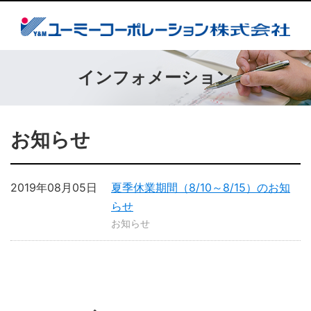
インフォメーション
お知らせ
2019年08月05日
夏季休業期間（8/10～8/15）のお知
らせ
お知らせ