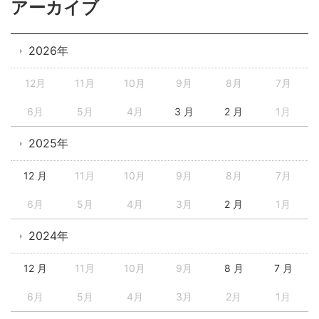
アーカイブ
2026年
12月
11月
10月
9月
8月
7月
6月
5月
4月
3 月
2 月
1月
2025年
12 月
11月
10月
9月
8月
7月
6月
5月
4月
3月
2 月
1月
2024年
12 月
11月
10月
9月
8 月
7 月
6月
5月
4月
3月
2月
1月