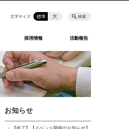
大
標準
文字サイズ
検索
採用情報
活動報告
お知らせ
【終了】【イベント開催のお知らせ】