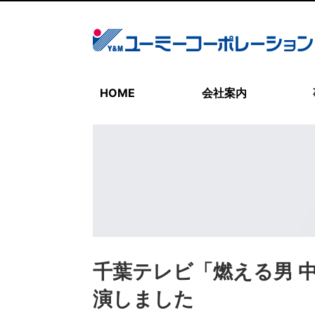
HOME
会社案内
千葉テレビ「燃える男 
演しました