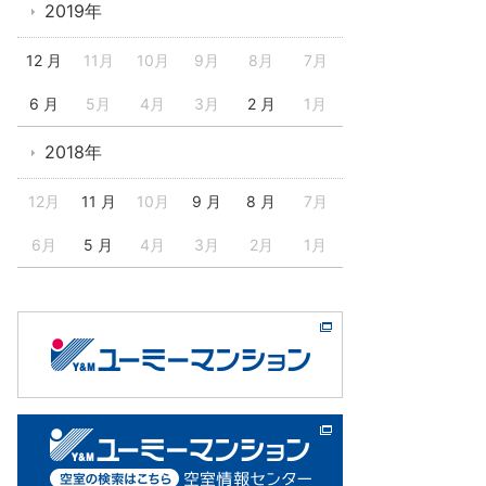
2019年
12 月
11月
10月
9月
8月
7月
6 月
5月
4月
3月
2 月
1月
2018年
12月
11 月
10月
9 月
8 月
7月
6月
5 月
4月
3月
2月
1月