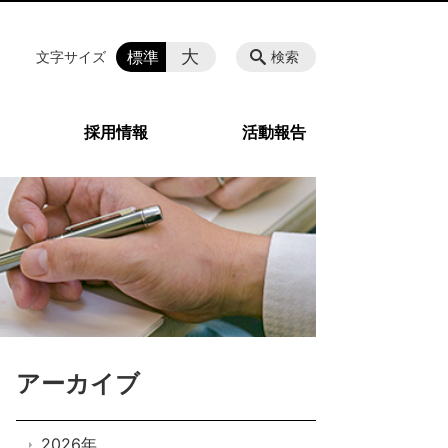
大
標準
文字サイズ
検索
採用情報
活動報告
アーカイブ
2026年