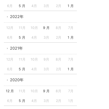
6月
5 月
4月
3月
2月
1 月
2022年
12月
11月
10月
9 月
8月
7月
6月
5 月
4月
3月
2月
1 月
2021年
12月
11月
10月
9月
8月
7月
6月
5 月
4月
3月
2月
1 月
2020年
12 月
11月
10月
9 月
8月
7月
6月
5 月
4月
3月
2月
1月