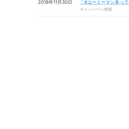
2018年11月30日
「#ユーミーマン冬っ
キャンペーン情報