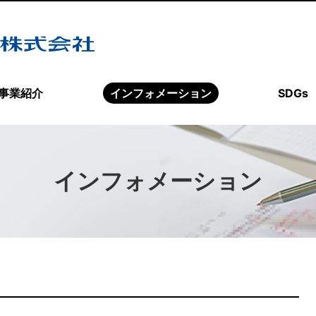
事業紹介
インフォメーション
SDGs
インフォメーション