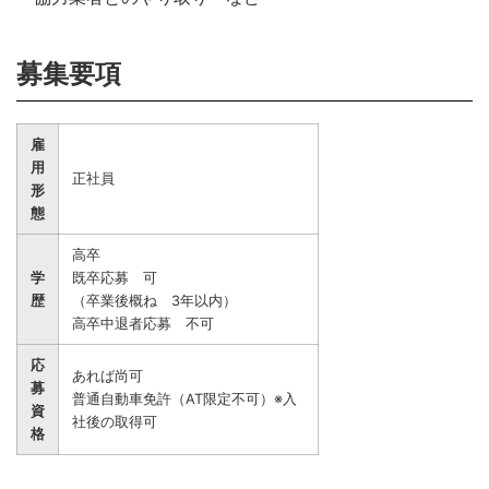
募集要項
雇
用
正社員
形
態
高卒
学
既卒応募 可
歴
（卒業後概ね 3年以内）
高卒中退者応募 不可
応
あれば尚可
募
普通自動車免許（AT限定不可）※入
資
社後の取得可
格