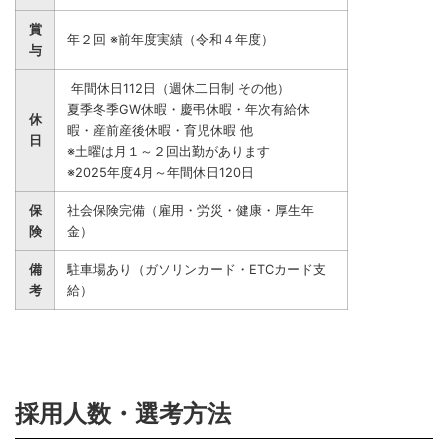
賞
年２回 ※前年度実績（令和４年度）
与
年間休日112日（週休二日制 その他）
夏季冬季GW休暇・慶弔休暇・年次有給休
休
暇・産前産後休暇・育児休暇 他
日
※土曜は月１～２回出勤があります
※2025年度4月～年間休日120日
保
社会保険完備（雇用・労災・健康・厚生年
険
金）
備
駐車場あり（ガソリンカード・ETCカード支
考
給）
採用人数・選考方法