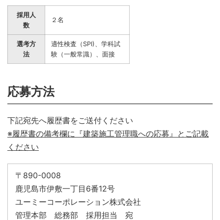
採用人
２名
数
選考方
適性検査（SPI)、学科試
法
験（一般常識）、面接
応募方法
下記宛先へ履歴書をご送付ください
※履歴書の備考欄に『建築施工管理職への応募』とご記載
ください
〒890-0008
鹿児島市伊敷一丁目6番12号
ユーミーコーポレーション株式会社
管理本部 総務部 採用担当 宛