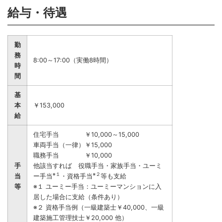
給与・待遇
勤
務
8:00～17:00（実働8時間）
時
間
基
本
￥153,000
給
住宅手当 ￥10,000～15,000
車両手当（一律）￥15,000
職務手当 ￥10,000
手
他該当すれば 役職手当・家族手当・ユーミ
※１
※２
当
ー手当
・資格手当
等も支給
等
※１ ユーミー手当：ユーミーマンションに入
居した場合に支給（条件あり）
※２ 資格手当例（一級建築士￥40,000、一級
建築施工管理技士￥20,000 他）