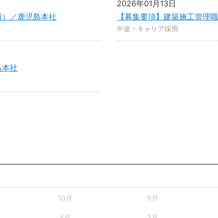
2026年01月13日
員）／鹿児島本社
【募集要項】建築施工管理
中途・キャリア採用
島本社
10月
9月
4月
3月