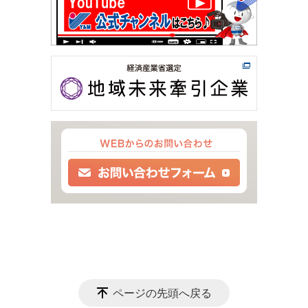
ページの先頭へ戻る