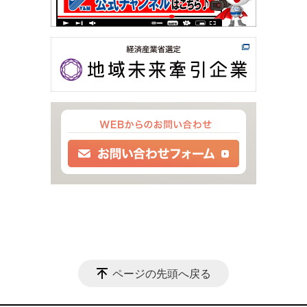
ページの先頭へ戻る