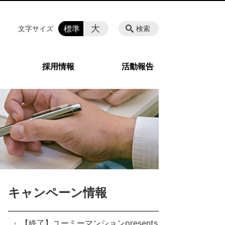
大
標準
文字サイズ
検索
採用情報
活動報告
キャンペーン情報
【終了】ユーミーマンションpresents