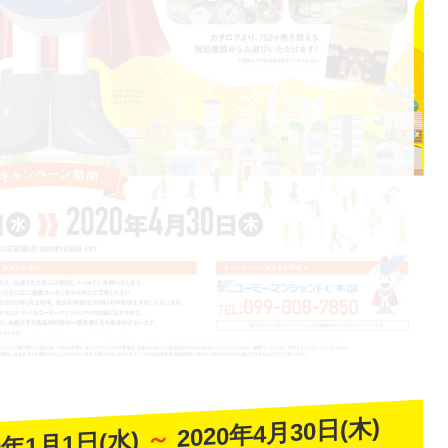
2020年4月30日(木)
～