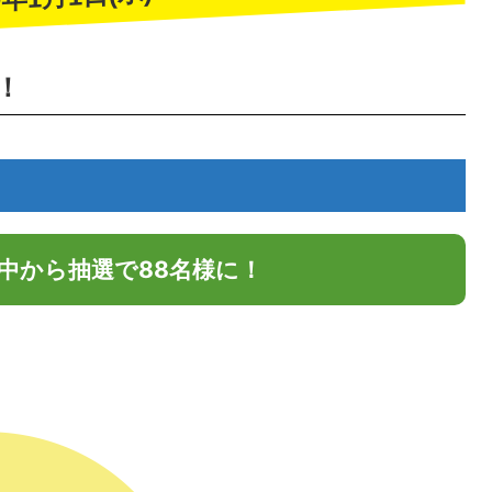
年1月1日(水)
！
中から抽選で88名様に！