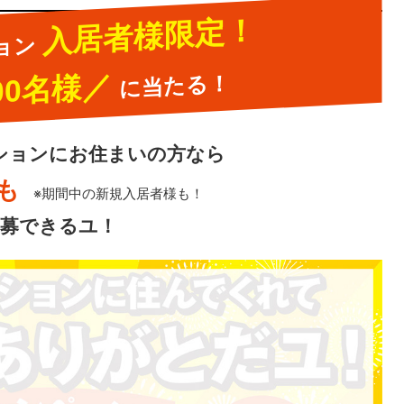
入居者様限定！
ョン
00名様／
に当たる！
ションにお住まいの方なら
も
※期間中の新規入居者様も！
応募できるユ！