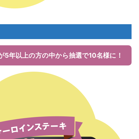
が5年以上の方の中から抽選で10名様に！