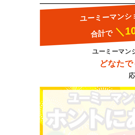
ユーミーマンシ
＼1
合計で
ユーミーマン
どなたで