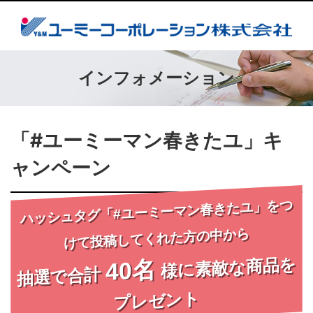
インフォメーション
「#ユーミーマン春きたユ」キ
ャンペーン
ハッシュタグ「#ユーミーマン春きたユ」をつ
けて投稿してくれた方の中から
様に素敵な商品を
40名
抽選で合計
プレゼント