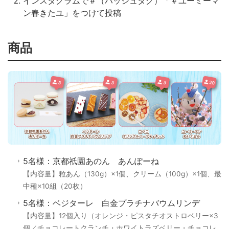
インスタグラムで＃（ハッシュタグ）「＃ユーミーマ
ン春きたユ」をつけて投稿
商品
5名様：京都祇園あのん あんぽーね
【内容量】粒あん（130g）×1個、クリーム（100g）×1個、最
中種×10組（20枚）
5名様：ベジターレ 白金プラチナバウムリンデ
【内容量】12個入り（オレンジ・ピスタチオストロベリー×3
個／チョコレートクランチ・ホワイトラズベリー・チョコレ